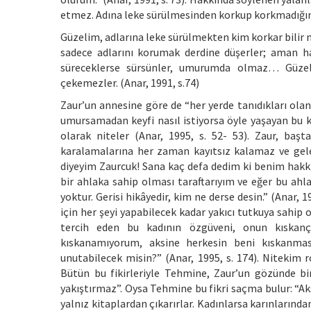
etmez. Adına leke sürülmesinden korkup korkmadığını
Güzelim, adlarına leke sürülmekten kim korkar bilir mi
sadece adlarını korumak derdine düşerler; aman h
süreceklerse sürsünler, umurumda olmaz… Güzele
çekemezler. (Anar, 1991, s.74)
Zaur’un annesine göre de “her yerde tanıdıkları olan”
umursamadan keyfi nasıl istiyorsa öyle yaşayan bu kad
olarak niteler (Anar, 1995, s. 52- 53). Zaur, ba
karalamalarına her zaman kayıtsız kalamaz ve gelen
diyeyim Zaurcuk! Sana kaç defa dedim ki benim hakkı
bir ahlaka sahip olması taraftarıyım ve eğer bu ahla
yoktur. Gerisi hikâyedir, kim ne derse desin.” (Anar, 1
için her şeyi yapabilecek kadar yakıcı tutkuya sahip
tercih eden bu kadının özgüveni, onun kıskanç
kıskanamıyorum, aksine herkesin beni kıskanmas
unutabilecek misin?” (Anar, 1995, s. 174). Nitekim 
Bütün bu fikirleriyle Tehmine, Zaur’un gözünde bir
yakıştırmaz”. Oysa Tehmine bu fikri saçma bulur: “Aks
yalnız kitaplardan çıkarırlar. Kadınlarsa karınlarında