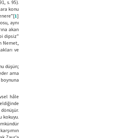
1, s. 95).
lara konu
enere”[
1
]
osu, aynı
rına akan
i dipsiz”
dan Nemet,
akları ve
nu düşün;
 eder ama
ı boynuna
vsel hâle
eldiğinde
 dönüşür.
u kokuyu.
mümkündür
 karşımın
rak Zaur’a