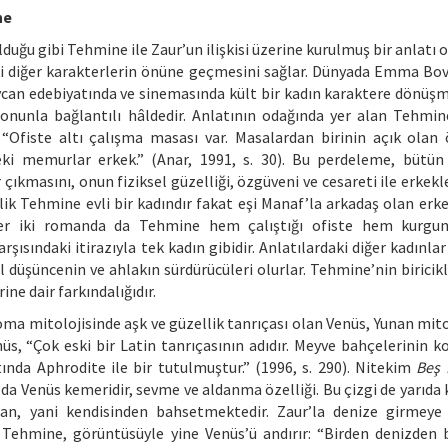
ne
lduğu gibi Tehmine ile Zaur’un ilişkisi üzerine kurulmuş bir anlatı
daki diğer karakterlerin önüne geçmesini sağlar. Dünyada Emma Bov
can edebiyatında ve sinemasında kült bir kadın karaktere dönüş
 onunla bağlantılı hâldedir. Anlatının odağında yer alan Tehmin
r: “Ofiste altı çalışma masası var. Masalardan birinin açık olan 
ki memurlar erkek.” (Anar, 1991, s. 30). Bu perdeleme, bütün
kmasını, onun fiziksel güzelliği, özgüveni ve cesareti ile erkekle
k Tehmine evli bir kadındır fakat eşi Manaf’la arkadaş olan erke
r iki romanda da Tehmine hem çalıştığı ofiste hem kurgun
şısındaki itirazıyla tek kadın gibidir. Anlatılardaki diğer kadınlar
düşüncenin ve ahlakın sürdürücüleri olurlar. Tehmine’nin biricikli
ine dair farkındalığıdır.
oma mitolojisinde aşk ve güzellik tanrıçası olan Venüs, Yunan mito
enüs, “Çok eski bir Latin tanrıçasının adıdır. Meyve bahçelerinin 
ında Aphrodite ile bir tutulmuştur.” (1996, s. 290). Nitekim
Beş 
 da Venüs kemeridir, sevme ve aldanma özelliği. Bu çizgi de yarıda k
dan, yani kendisinden bahsetmektedir. Zaur’la denize girmeye 
Tehmine, görüntüsüyle yine Venüs’ü andırır: “Birden denizden bi