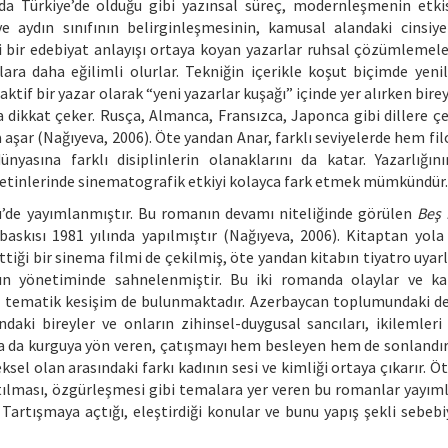
da Türkiye’de olduğu gibi yazınsal süreç, modernleşmenin etki
e aydın sınıfının belirginleşmesinin, kamusal alandaki cinsiyet
ni bir edebiyat anlayışı ortaya koyan yazarlar ruhsal çözümlemele
ara daha eğilimli olurlar. Tekniğin içerikle koşut biçimde yenil
aktif bir yazar olarak “yeni yazarlar kuşağı” içinde yer alırken bire
 dikkat çeker. Rusça, Almanca, Fransızca, Japonca gibi dillere çe
a aşar (Nağıyeva, 2006). Öte yandan Anar, farklı seviyelerde hem fi
asına farklı disiplinlerin olanaklarını da katar. Yazarlığın
 metinlerinde sinematografik etkiyi kolayca fark etmek mümkündür.
kü’de yayımlanmıştır. Bu romanın devamı niteliğinde görülen
Beş 
baskısı 1981 yılında yapılmıştır (Nağıyeva, 2006). Kitaptan yola 
iği bir sinema filmi de çekilmiş, öte yandan kitabın tiyatro uyar
ın yönetiminde sahnelenmiştir. Bu iki romanda olaylar ve ka
 bir tematik kesişim de bulunmaktadır. Azerbaycan toplumundaki de
ki bireyler ve onların zihinsel-duygusal sancıları, ikilemleri 
da da kurguya yön veren, çatışmayı hem besleyen hem de sonlandıra
sel olan arasındaki farkı kadının sesi ve kimliği ortaya çıkarır. 
atılması, özgürleşmesi gibi temalara yer veren bu romanlar yayıml
Tartışmaya açtığı, eleştirdiği konular ve bunu yapış şekli sebebiy