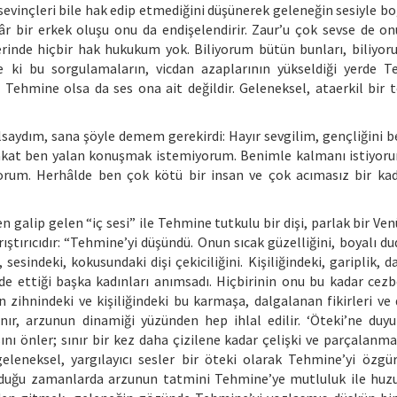
evinçleri bile hak edip etmediğini düşünerek geleneğin sesiyle bo
r bir erkek oluşu onu da endişelendirir. Zaur’u çok sevse de on
erinde hiçbir hak hukukum yok. Biliyorum bütün bunları, biliyor
e ki bu sorgulamaların, vicdan azaplarının yükseldiği yerde T
an Tehmine olsa da ses ona ait değildir. Geleneksel, ataerkil bir
 olsaydım, sana şöyle demem gerekirdi: Hayır sevgilim, gençliğini 
kat ben yalan konuşmak istemiyorum. Benimle kalmanı istiyor
yorum. Herhâlde ben çok kötü bir insan ve çok acımasız bir ka
 galip gelen “iç sesi” ile Tehmine tutkulu bir dişi, parlak bir Ve
karıştırıcıdır: “Tehmine’yi düşündü. Onun sıcak güzelliğini, boyalı du
sindeki, kokusundaki dişi çekiciliğini. Kişiliğindeki, gariplik, dağ
lde ettiği başka kadınları anımsadı. Hiçbirinin onu bu kadar ce
in zihnindeki ve kişiliğindeki bu karmaşa, dalgalanan fikirleri ve
sınır, arzunun dinamiği yüzünden hep ihlal edilir. ‘Öteki’ne duyu
ı önler; sınır bir kez daha çizilene kadar çelişki ve parçalanma 
eleneksel, yargılayıcı sesler bir öteki olarak Tehmine’yi özgür
olduğu zamanlarda arzunun tatmini Tehmine’ye mutluluk ile huz