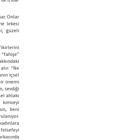
kar. Onlar
ne lekesi
, güzeli
kirlerini
 “fahişe”
akkındaki
alır: “Ne
nın içsel
bir önemi
n, sevdiği
el ahlakı
 kimseyi
un, beni
ulanıyor.
kadınlara
felsefeyi
 arkasında