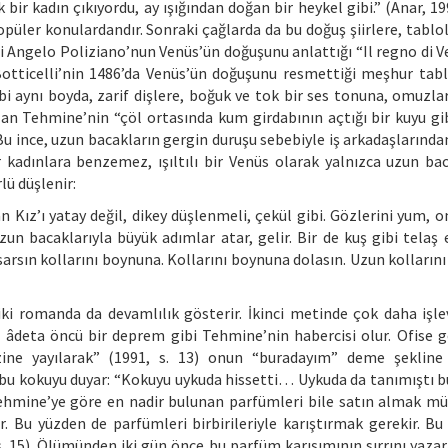
ir kadın çıkıyordu, ay ışığından doğan bir heykel gibi.” (Anar, 199
püler konulardandır. Sonraki çağlarda da bu doğuş şiirlere, tablo
i Angelo Poliziano’nun Venüs’ün doğuşunu anlattığı “Il regno di V
Botticelli’nin 1486’da Venüs’ün doğuşunu resmettiği meşhur tabl
bi aynı boyda, zarif dişlere, boğuk ve tok bir ses tonuna, omuzla
lan Tehmine’nin “çöl ortasında kum girdabının açtığı bir kuyu gib
). Bu ince, uzun bacakların gergin duruşu sebebiyle iş arkadaşların
kadınlara benzemez, ışıltılı bir Venüs olarak yalnızca uzun bac
lü düşlenir:
Kız’ı yatay değil, dikey düşlenmeli, çekül gibi. Gözlerini yum, o
un bacaklarıyla büyük adımlar atar, gelir. Bir de kuş gibi telaş
sarsın kollarını boynuna. Kollarını boynuna dolasın. Uzun kolların
iki romanda da devamlılık gösterir. İkinci metinde çok daha işle
âdeta öncü bir deprem gibi Tehmine’nin habercisi olur. Ofise g
zine yayılarak” (1991, s. 13) onun “buradayım” deme şekline
u kokuyu duyar: “Kokuyu uykuda hissetti… Uykuda da tanımıştı b
 Tehmine’ye göre en nadir bulunan parfümleri bile satın almak 
. Bu yüzden de parfümleri birbirileriyle karıştırmak gerekir. Bu
r (s. 15). Ölümünden iki gün önce bu parfüm karışımının sırrını yaza