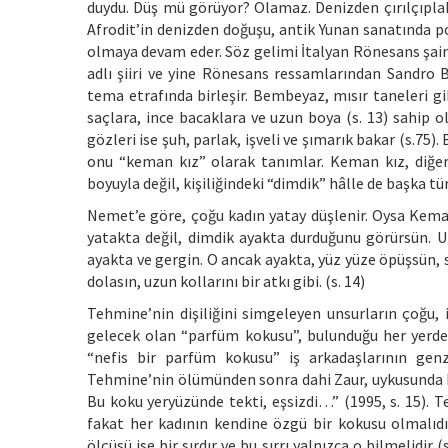
duydu. Düş mü görüyor? Olamaz. Denizden çırılçıplak b
Afrodit’in denizden doğuşu, antik Yunan sanatında po
olmaya devam eder. Söz gelimi İtalyan Rönesans şair
adlı şiiri ve yine Rönesans ressamlarından Sandro 
tema etrafında birleşir. Bembeyaz, mısır taneleri gi
saçlara, ince bacaklara ve uzun boya (s. 13) sahip o
gözleri ise şuh, parlak, işveli ve şımarık bakar (s.75
onu “keman kız” olarak tanımlar. Keman kız, diğer 
boyuyla değil, kişiliğindeki “dimdik” hâlle de başka tür
Nemet’e göre, çoğu kadın yatay düşlenir. Oysa Keman 
yatakta değil, dimdik ayakta durduğunu görürsün. Uz
ayakta ve gergin. O ancak ayakta, yüz yüze öpüşsün, 
dolasın, uzun kollarını bir atkı gibi. (s. 14)
Tehmine’nin dişiliğini simgeleyen unsurların çoğu, 
gelecek olan “parfüm kokusu”, bulunduğu her yerde 
“nefis bir parfüm kokusu” iş arkadaşlarının gen
Tehmine’nin ölümünden sonra dahi Zaur, uykusunda b
Bu koku yeryüzünde tekti, eşsizdi…” (1995, s. 15).
fakat her kadının kendine özgü bir kokusu olmalıdır
ölçüsü ise bir sırdır ve bu sırrı yalnızca o bilmelidi