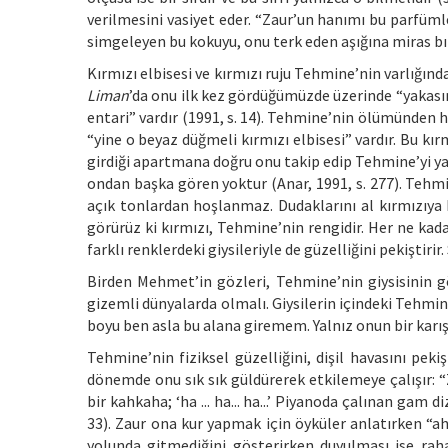
verilmesini vasiyet eder. “Zaur’un hanımı bu parfümle
simgeleyen bu kokuyu, onu terk eden aşığına miras bıra
Kırmızı elbisesi ve kırmızı ruju Tehmine’nin varlığında
Liman
’da onu ilk kez gördüğümüzde üzerinde “yakasınd
entari” vardır (1991, s. 14). Tehmine’nin ölümünden 
“yine o beyaz düğmeli kırmızı elbisesi” vardır. Bu kı
girdiği apartmana doğru onu takip edip Tehmine’yi yak
ondan başka gören yoktur (Anar, 1991, s. 277). Tehmi
açık tonlardan hoşlanmaz. Dudaklarını al kırmızıya b
görürüz ki kırmızı, Tehmine’nin rengidir. Her ne kadar
farklı renklerdeki giysileriyle de güzelliğini pekiştirir
Birden Mehmet’in gözleri, Tehmine’nin giysisinin g
gizemli dünyalarda olmalı. Giysilerin içindeki Tehmin
boyu ben asla bu alana giremem. Yalnız onun bir karışın
Tehmine’nin fiziksel güzelliğini, dişil havasını pekiş
dönemde onu sık sık güldürerek etkilemeye çalışır: “
bir kahkaha; ‘ha ... ha... ha...’ Piyanoda çalınan gam 
33). Zaur ona kur yapmak için öyküler anlatırken “a
yolunda gitmediğini gösterirken duyulması ise raha