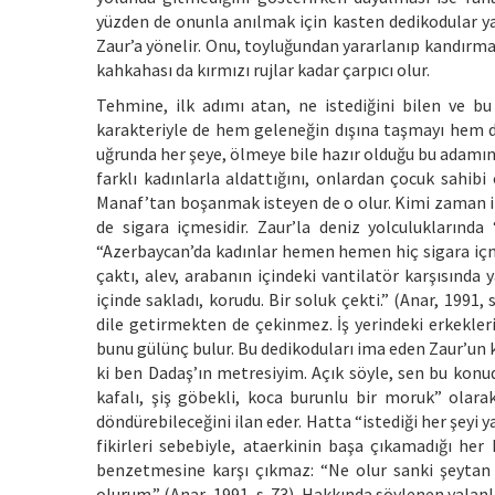
yüzden de onunla anılmak için kasten dedikodular ya
Zaur’a yönelir. Onu, toyluğundan yararlanıp kandırma
kahkahası da kırmızı rujlar kadar çarpıcı olur.
Tehmine, ilk adımı atan, ne istediğini bilen ve b
karakteriyle de hem geleneğin dışına taşmayı hem de
uğrunda her şeye, ölmeye bile hazır olduğu bu adamın 
farklı kadınlarla aldattığını, onlardan çocuk sahi
Manaf’tan boşanmak isteyen de o olur. Kimi zaman il
de sigara içmesidir. Zaur’la deniz yolculuklarında 
“Azerbaycan’da kadınlar hemen hemen hiç sigara içme
çaktı, alev, arabanın içindeki vantilatör karşısında yar
içinde sakladı, korudu. Bir soluk çekti.” (Anar, 1991, 
dile getirmekten de çekinmez. İş yerindeki erkekler
bunu gülünç bulur. Bu dedikoduları ima eden Zaur’un k
ki ben Dadaş’ın metresiyim. Açık söyle, sen bu konud
kafalı, şiş göbekli, koca burunlu bir moruk” olara
döndürebileceğini ilan eder. Hatta “istediği her şeyi
fikirleri sebebiyle, ataerkinin başa çıkamadığı her 
benzetmesine karşı çıkmaz: “Ne olur sanki şeytan o
olurum.” (Anar, 1991, s. 73). Hakkında söylenen yalanl