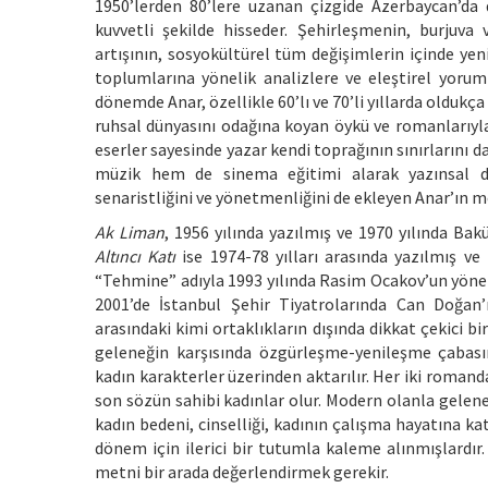
1950’lerden 80’lere uzanan çizgide Azerbaycan’da 
kuvvetli şekilde hisseder. Şehirleşmenin, burjuva v
artışının, sosyokültürel tüm değişimlerin içinde ye
toplumlarına yönelik analizlere ve eleştirel yoruml
dönemde Anar, özellikle 60’lı ve 70’li yıllarda oldukça 
ruhsal dünyasını odağına koyan öykü ve romanlarıyla
eserler sayesinde yazar kendi toprağının sınırlarını d
müzik hem de sinema eğitimi alarak yazınsal düny
senaristliğini ve yönetmenliğini de ekleyen Anar’ın
Ak Liman
, 1956 yılında yazılmış ve 1970 yılında Ba
Altıncı Katı
ise 1974-78 yılları arasında yazılmış ve 
“Tehmine” adıyla 1993 yılında Rasim Ocakov’un yönett
2001’de İstanbul Şehir Tiyatrolarında Can Doğan’
arasındaki kimi ortaklıkların dışında dikkat çekici
geleneğin karşısında özgürleşme-yenileşme çabasında
kadın karakterler üzerinden aktarılır. Her iki roman
son sözün sahibi kadınlar olur. Modern olanla gelenek
kadın bedeni, cinselliği, kadının çalışma hayatına k
dönem için ilerici bir tutumla kaleme alınmışlardır. 
metni bir arada değerlendirmek gerekir.