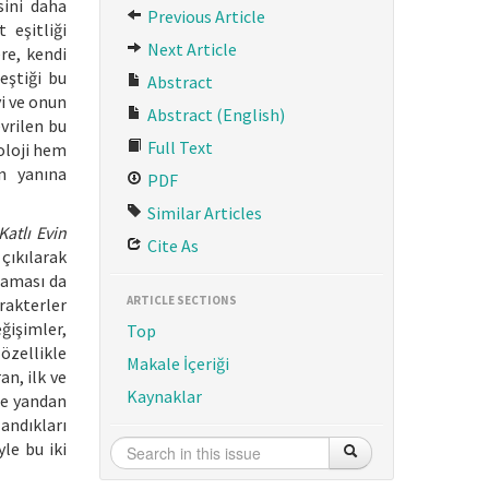
sini daha
Previous Article
 eşitliği
Next Article
re, kendi
eştiği bu
Abstract
yi ve onun
Abstract (English)
vrilen bu
Full Text
loloji hem
ın yanına
PDF
Similar Articles
Katlı Evin
Cite As
çıkılarak
laması da
ARTICLE SECTIONS
rakterler
ğişimler,
Top
özellikle
Makale İçeriği
n, ilk ve
Kaynaklar
Öte yandan
andıkları
le bu iki