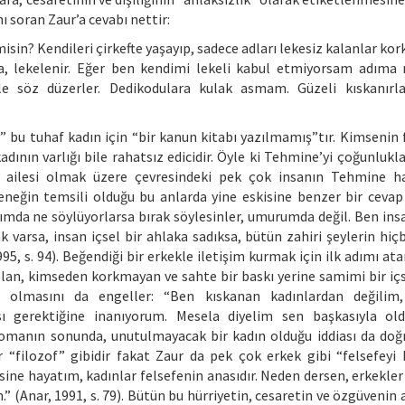
 soran Zaur’a cevabı nettir:
sin? Kendileri çirkefte yaşayıp, sadece adları lekesiz kalanlar kor
a, lekelenir. Eğer ben kendimi lekeli kabul etmiyorsam adıma 
 söz düzerler. Dedikodulara kulak asmam. Güzeli kıskanırlar
 bu tuhaf kadın için “bir kanun kitabı yazılmamış”tır. Kimsenin fi
ının varlığı bile rahatsız edicidir. Öyle ki Tehmine’yi çoğunlukla
şta ailesi olmak üzere çevresindeki pek çok insanın Tehmine h
eğin temsili olduğu bu anlarda yine eskisine benzer bir cevap 
mda ne söylüyorlarsa bırak söylesinler, umurumda değil. Ben insa
k varsa, insan içsel bir ahlaka sadıksa, bütün zahiri şeylerin hiç
995, s. 94). Beğendiği bir erkekle iletişim kurmak için ilk adımı ata
 olan, kimseden korkmayan ve sahte bir baskı yerine samimi bir içs
 olmasını da engeller: “Ben kıskanan kadınlardan değilim,
ı gerektiğine inanıyorum. Mesela diyelim sen başkasıyla old
romanın sonunda, unutulmayacak bir kadın olduğu iddiası da doğr
 “filozof” gibidir fakat Zaur da pek çok erkek gibi “felsefeyi 
ine hayatım, kadınlar felsefenin anasıdır. Neden dersen, erkekler 
n.” (Anar, 1991, s. 79). Bütün bu hürriyetin, cesaretin ve özgüvenin