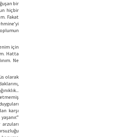
ğuşan bir
un hiçbir
um. Fakat
ehmine’yi
 toplumun
benim için
um. Hatta
dınım. Ne
nüs olarak
daklarını,
ınıklık...
zbetmemiş
 duyguları
lan karşı
yaşanır.”
 arzuları
ursuzluğu