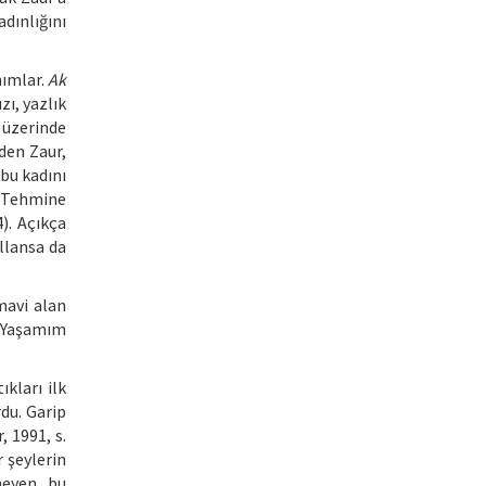
dınlığını
nımlar.
Ak
zı, yazlık
 üzerinde
eden Zaur,
 bu kadını
 “Tehmine
). Açıkça
ullansa da
mavi alan
. Yaşamım
ıkları ilk
du. Garip
, 1991, s.
 şeylerin
meyen, bu