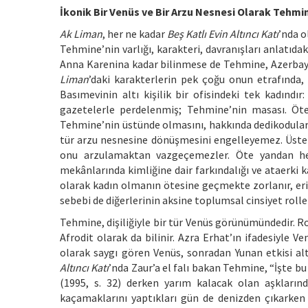
İkonik Bir Venüs ve Bir Arzu Nesnesi Olarak Tehmi
Ak Liman
, her ne kadar
Beş Katlı Evin Altıncı Katı
’nda o
Tehmine’nin varlığı, karakteri, davranışları anlatı
Anna Karenina kadar bilinmese de Tehmine, Azerbay
Liman
’daki karakterlerin pek çoğu onun etrafında,
Basımevinin altı kişilik bir ofisindeki tek kadındı
gazetelerle perdelenmiş; Tehmine’nin masası. Öte
Tehmine’nin üstünde olmasını, hakkında dedikodular çı
tür arzu nesnesine dönüşmesini engelleyemez. Üsteli
onu arzulamaktan vazgeçemezler. Öte yandan he
mekânlarında kimliğine dair farkındalığı ve ataerki kar
olarak kadın olmanın ötesine geçmekte zorlanır, eril 
sebebi de diğerlerinin aksine toplumsal cinsiyet roller
Tehmine, dişiliğiyle bir tür Venüs görünümündedir. R
Afrodit olarak da bilinir. Azra Erhat’ın ifadesiyle V
olarak saygı gören Venüs, sonradan Yunan etkisi alt
Altıncı Katı
’nda Zaur’a el falı bakan Tehmine, “İşte bu
(1995, s. 32) derken yarım kalacak olan aşkların
kaçamaklarını yaptıkları gün de denizden çıkarken 