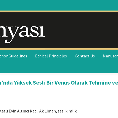
thor Guidelines
Ethical Principles
Contact Us
Manuscr
tı’nda Yüksek Sesli Bir Venüs Olarak Tehmine v
tlı Evin Altıncı Katı, Ak Liman, ses, kimlik