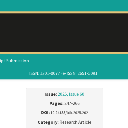
ipt Submission
ISSN: 1301-0077 · e-ISSN: 2651-5091
e
Issue:
2025, Issue 60
Pages:
247-266
DOI:
10.24155/tdk.2025.262
Category:
Research Article