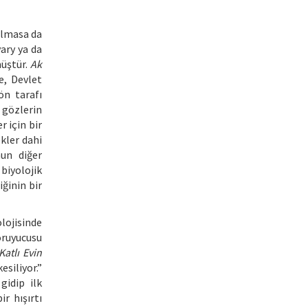
 olmasa da
ary ya da
müştür.
Ak
e, Devlet
ön tarafı
 gözlerin
r için bir
kler dahi
un diğer
 biyolojik
ğinin bir
lojisinde
koruyucusu
Katlı Evin
esiliyor.”
gidip ilk
r hışırtı