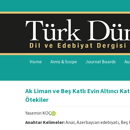
Home
Aims & Scope
Journal Boards
Au
Ak Liman ve Beş Katlı Evin Altıncı Ka
Ötekiler
Yasemin KOÇ
Anahtar Kelimeler:
Anar, Azerbaycan edebiyatı, Beş Ka