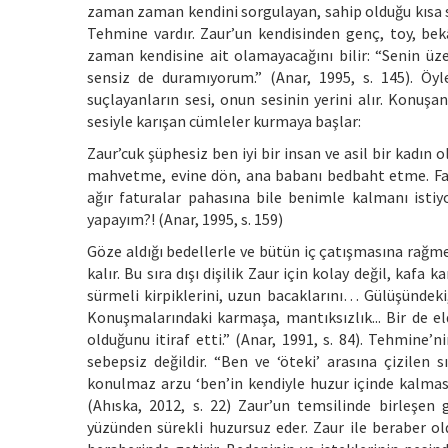
zaman zaman kendini sorgulayan, sahip olduğu kısa s
Tehmine vardır. Zaur’un kendisinden genç, toy, bekâ
zaman kendisine ait olamayacağını bilir: “Senin üz
sensiz de duramıyorum.” (Anar, 1995, s. 145). Öyl
suçlayanların sesi, onun sesinin yerini alır. Konuş
sesiyle karışan cümleler kurmaya başlar:
Zaur’cuk şüphesiz ben iyi bir insan ve asil bir kadın
mahvetme, evine dön, ana babanı bedbaht etme. Fa
ağır faturalar pahasına bile benimle kalmanı isti
yapayım?! (Anar, 1995, s. 159)
Göze aldığı bedellerle ve bütün iç çatışmasına rağmen
kalır. Bu sıra dışı dişilik Zaur için kolay değil, kafa 
sürmeli kirpiklerini, uzun bacaklarını… Gülüşündeki, se
Konuşmalarındaki karmaşa, mantıksızlık... Bir de e
olduğunu itiraf etti.” (Anar, 1991, s. 84). Tehmine’n
sebepsiz değildir. “Ben ve ‘öteki’ arasına çizilen 
konulmaz arzu ‘ben’in kendiyle huzur içinde kalmasın
(Ahıska, 2012, s. 22) Zaur’un temsilinde birleşen g
yüzünden sürekli huzursuz eder. Zaur ile beraber 