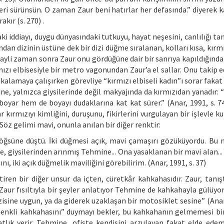
ri sürünsün. O zaman Zaur beni hatırlar her defasında.” diyerek ka
kır (s. 270) .
ki iddiayı, duygu dünyasındaki tutkuyu, hayat neşesini, canlılığı ta
an dizinin üstüne dek bir dizi düğme sıralanan, kolları kısa, kırmı
hayli zaman sonra Zaur onu gördüğüne dair bir sanrıya kapıldığında
rmızı elbisesiyle bir metro vagonundan Zaur’a el sallar. Onu takip 
alamaya çalışırken görevliye “kırmızı elbiseli kadın”ı sorar fakat
ne, yalnızca giysilerinde değil makyajında da kırmızıdan yanadır:
oyar hem de boyayı dudaklarına kat kat sürer.” (Anar, 1991, s. 74
 kırmızıyı kimliğini, duruşunu, fikirlerini vurgulayan bir işlevle k
. Söz gelimi mavi, onunla anılan bir diğer renktir:
öğsüne düştü. İki düğmesi açık, mavi çamaşırı gözüküyordu. Bu 
e, giysilerinden arınmış Tehmine... Ona yasaklanan bir mavi alan..
ı, iki açık düğmelik maviliğini görebilirim. (Anar, 1991, s. 37)
tiren bir diğer unsur da içten, cüretkâr kahkahasıdır. Zaur, tanışt
Zaur fısıltıyla bir şeyler anlatıyor Tehmine de kahkahayla gülüyor
dizisine uygun, ya da giderek uzaklaşan bir motosiklet sesine” (Anar
henkli kahkahasını” duymayı bekler, bu kahkahanın gelmemesi bir
tlık verir. Tehmine, ofiste kendisini arzulayan fakat elde ede