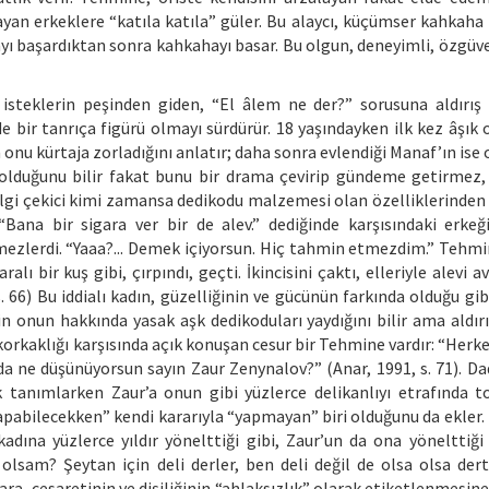
yan erkeklere “katıla katıla” güler. Bu alaycı, küçümser kahkaha
yı başardıktan sonra kahkahayı basar. Bu olgun, deneyimli, özgüve
u isteklerin peşinden giden, “El âlem ne der?” sorusuna aldırı
 bir tanrıça figürü olmayı sürdürür. 18 yaşındayken ilk kez âşık 
onu kürtaja zorladığını anlatır; daha sonra evlendiği Manaf’ın ise 
bi olduğunu bilir fakat bunu bir drama çevirip gündeme getirmez
gi çekici kimi zamansa dedikodu malzemesi olan özelliklerinden b
“Bana bir sigara ver bir de alev.” dediğinde karşısındaki erkeği 
zlerdi. “Yaaa?... Demek içiyorsun. Hiç tahmin etmezdim.” Tehmin
alı bir kuş gibi, çırpındı, geçti. İkincisini çaktı, elleriyle alevi a
s. 66) Bu iddialı kadın, güzelliğinin ve gücünün farkında olduğu gib
in onun hakkında yasak aşk dedikoduları yaydığını bilir ama aldır
orkaklığı karşısında açık konuşan cesur bir Tehmine vardır: “Herke
a ne düşünüyorsun sayın Zaur Zenynalov?” (Anar, 1991, s. 71). Dad
k tanımlarken Zaur’a onun gibi yüzlerce delikanlıyı etrafında t
 yapabilecekken” kendi kararıyla “yapmayan” biri olduğunu da ekler
kadına yüzlerce yıldır yönelttiği gibi, Zaur’un da ona yönelttiği
lsam? Şeytan için deli derler, ben deli değil de olsa olsa dert
ara, cesaretinin ve dişiliğinin “ahlaksızlık” olarak etiketlenmesine