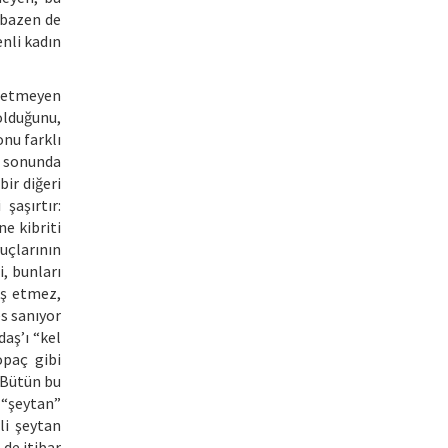
 bazen de
nli kadın
ş etmeyen
olduğunu,
onu farklı
, sonunda
ir diğeri
şaşırtır:
e kibriti
vuçlarının
i, bunları
ış etmez,
s sanıyor
aş’ı “kel
opaç gibi
. Bütün bu
 “şeytan”
li şeytan
 de itibar