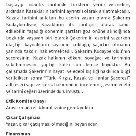
başlayıp insanlık tarihinde Türklerin yerini vermekte,
ardından Kazakların tarihini ayrıntılı olarak anlatmaktadır.
Kazak tarihini anlatan bu eserin yazarı olarak Şakerim
Kudayberdiyev, Kazakların ilk tarihçisi olarak kabul
edilebilir. Yaşadığı dönemin şartları göz önüne alındığında
bozkırda yaşayan biri olarak Şakerim’in eserini yazarken
ulaştığı kaynakların sayısının çokluğu, şaşırtıcı olmanın
yanında takdiri hak etmektedir. Şakarim Kudayberdiulı’nın
şeceresinin, Kazak halkının kökeni, soyağacı ve tarihinin
şekillenmesine yaptığı katkı son derece büyüktür. Bu
çalışmada Şakerim’in hayatı ve edebî kişiliği hakkında bilgi
verildikten sonra “Türk, Kırgız, Kazak ve Hanlar Şeceresi”
adlı eseri yapı ve içerik bakımından incelenmiş, eserin edebî
ve tarihî değeri üzerinde durulmuştur.
Etik Komite Onayı
Araştırmada etik kurul iznine gerek yoktur.
Çıkar Çatışması
Yazar, çıkar çatışması olmadığını beyan eder.
Finansman