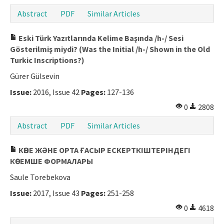
Abstract
PDF
Similar Articles
Eski Türk Yazıtlarında Kelime Başında /h-/ Sesi
Gösterilmiş miydi? (Was the Initial /h-/ Shown in the Old
Turkic Inscriptions?)
Gürer Gülsevin
Issue:
2016, Issue 42
Pages:
127-136
0
2808
Abstract
PDF
Similar Articles
КӨНЕ ЖӘНЕ ОРТА ҒАСЫР ЕСКЕРТКІШТЕРІНДЕГІ
КӨСЕМШЕ ФОРМАЛАРЫ
Saule Torebekova
Issue:
2017, Issue 43
Pages:
251-258
0
4618