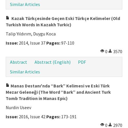
Similar Articles
Manuscript Submission
Kazak Türkçesinde Geçen Eski Türkçe Kelimeler (Old
ISSN: 1301-0077 · e-ISSN: 2651-5091
Turkish Words in Kazakh Turkic)
Talip Yıldırım, Duygu Koca
Issue:
2014, Issue 37
Pages:
97-110
0
3570
Abstract
Abstract (English)
PDF
Similar Articles
Manas Destanı'nda “Bark” Kelimesi ve Eski Türk
Mezar Geleneği (The Word “Bark” and Ancient Turk
Tomb Tradition in Manas Epic)
Nurdin Useev
Issue:
2016, Issue 42
Pages:
173-191
0
2970