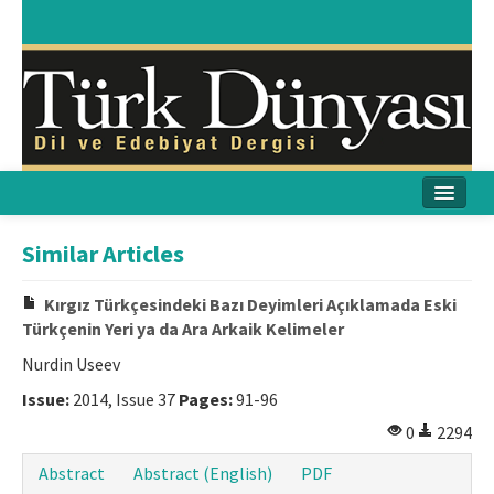
Home
Similar Articles
Aims & Scope
Kırgız Türkçesindeki Bazı Deyimleri Açıklamada Eski
Türkçenin Yeri ya da Ara Arkaik Kelimeler
Journal Boards
Nurdin Useev
Author Guidelines
Issue:
2014, Issue 37
Pages:
91-96
Ethical Principles
0
2294
Abstract
Abstract (English)
PDF
Contact Us