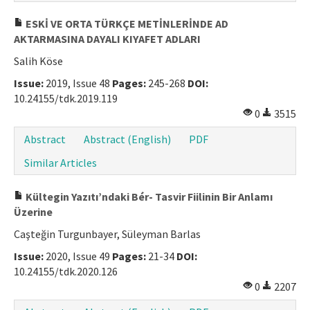
ESKİ VE ORTA TÜRKÇE METİNLERİNDE AD
AKTARMASINA DAYALI KIYAFET ADLARI
Salih Köse
Issue:
2019, Issue 48
Pages:
245-268
DOI:
10.24155/tdk.2019.119
0
3515
Abstract
Abstract (English)
PDF
Similar Articles
Kültegin Yazıtı’ndaki Bér- Tasvir Fiilinin Bir Anlamı
Üzerine
Caşteğin Turgunbayer, Süleyman Barlas
Issue:
2020, Issue 49
Pages:
21-34
DOI:
10.24155/tdk.2020.126
0
2207