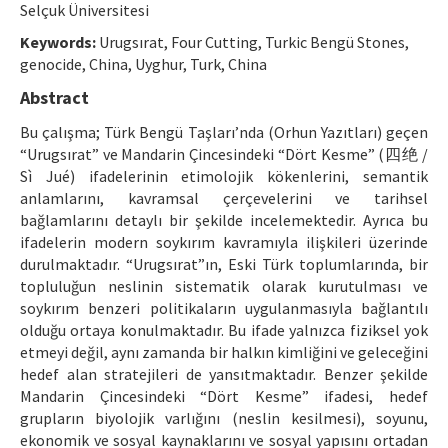
Selçuk Üniversitesi
Manuscript Submission
Keywords:
Urugsırat, Four Cutting, Turkic Bengü Stones,
genocide, China, Uyghur, Turk, China
ISSN: 1301-0077 · e-ISSN: 2651-5091
Abstract
Bu çalışma; Türk Bengü Taşları’nda (Orhun Yazıtları) geçen
“Urugsırat” ve Mandarin Çincesindeki “Dört Kesme” (四绝 /
Sì Jué) ifadelerinin etimolojik kökenlerini, semantik
anlamlarını, kavramsal çerçevelerini ve tarihsel
bağlamlarını detaylı bir şekilde incelemektedir. Ayrıca bu
ifadelerin modern soykırım kavramıyla ilişkileri üzerinde
durulmaktadır. “Urugsırat”ın, Eski Türk toplumlarında, bir
topluluğun neslinin sistematik olarak kurutulması ve
soykırım benzeri politikaların uygulanmasıyla bağlantılı
olduğu ortaya konulmaktadır. Bu ifade yalnızca fiziksel yok
etmeyi değil, aynı zamanda bir halkın kimliğini ve geleceğini
hedef alan stratejileri de yansıtmaktadır. Benzer şekilde
Mandarin Çincesindeki “Dört Kesme” ifadesi, hedef
grupların biyolojik varlığını (neslin kesilmesi), soyunu,
ekonomik ve sosyal kaynaklarını ve sosyal yapısını ortadan