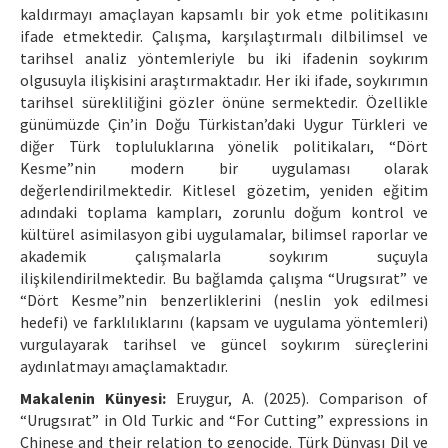
kaldırmayı amaçlayan kapsamlı bir yok etme politikasını
ifade etmektedir. Çalışma, karşılaştırmalı dilbilimsel ve
tarihsel analiz yöntemleriyle bu iki ifadenin soykırım
olgusuyla ilişkisini araştırmaktadır. Her iki ifade, soykırımın
tarihsel sürekliliğini gözler önüne sermektedir. Özellikle
günümüzde Çin’in Doğu Türkistan’daki Uygur Türkleri ve
diğer Türk topluluklarına yönelik politikaları, “Dört
Kesme”nin modern bir uygulaması olarak
değerlendirilmektedir. Kitlesel gözetim, yeniden eğitim
adındaki toplama kampları, zorunlu doğum kontrol ve
kültürel asimilasyon gibi uygulamalar, bilimsel raporlar ve
akademik çalışmalarla soykırım suçuyla
ilişkilendirilmektedir. Bu bağlamda çalışma “Urugsırat” ve
“Dört Kesme”nin benzerliklerini (neslin yok edilmesi
hedefi) ve farklılıklarını (kapsam ve uygulama yöntemleri)
vurgulayarak tarihsel ve güncel soykırım süreçlerini
aydınlatmayı amaçlamaktadır.
Makalenin Künyesi:
Eruygur, A. (2025). Comparison of
“Urugsırat” in Old Turkic and “For Cutting” expressions in
Chinese and their relation to genocide. Türk Dünyası Dil ve