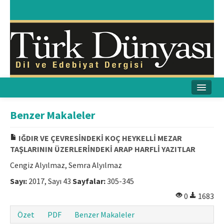
Ana Sayfa
Benzer Makaleler
Amaç & Kapsam
IĞDIR VE ÇEVRESİNDEKİ KOÇ HEYKELLİ MEZAR
TAŞLARININ ÜZERLERİNDEKİ ARAP HARFLİ YAZITLAR
Yayın Kurulu
Cengiz Alyılmaz, Semra Alyılmaz
Yayın İlkeleri
Sayı:
2017, Sayı 43
Sayfalar:
305-345
Etik İlkeler
0
1683
Özet
PDF
Benzer Makaleler
İletişim