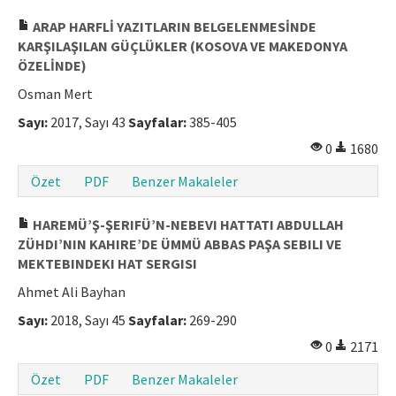
Makale Gönder
ARAP HARFLİ YAZITLARIN BELGELENMESİNDE
KARŞILAŞILAN GÜÇLÜKLER (KOSOVA VE MAKEDONYA
ÖZELİNDE)
ISSN: 1301-0077 · e-ISSN: 2651-5091
Osman Mert
Sayı:
2017, Sayı 43
Sayfalar:
385-405
0
1680
Özet
PDF
Benzer Makaleler
HAREMÜ’Ş-ŞERIFÜ’N-NEBEVI HATTATI ABDULLAH
ZÜHDI’NIN KAHIRE’DE ÜMMÜ ABBAS PAŞA SEBILI VE
MEKTEBINDEKI HAT SERGISI
Ahmet Ali Bayhan
Sayı:
2018, Sayı 45
Sayfalar:
269-290
0
2171
Özet
PDF
Benzer Makaleler